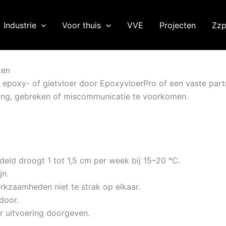
Industrie
Voor thuis
VVE
Projecten
Zzp
ten
n epoxy- of gietvloer door EpoxyvloerPro of een vaste part
ging, gebreken of miscommunicatie te voorkomen.
eld droogt 1 tot 1,5 cm per week bij 15–20 °C.
jn.
kzaamheden niet te strak op elkaar.
door.
r uitvoering doorgeven.