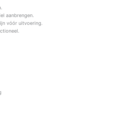
.
iel aanbrengen.
jn vóór uitvoering.
ctioneel.
g