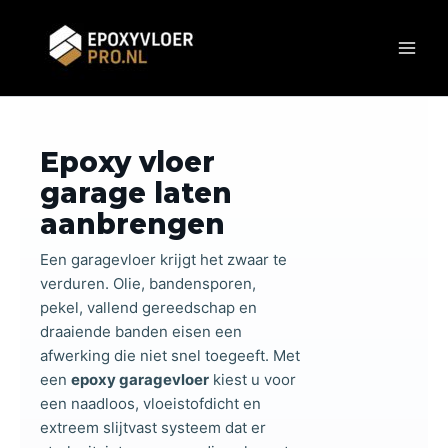
Ga
naar
de
inhoud
Ga naar hoofdinhoud
Epoxy vloer
garage laten
aanbrengen
Een garagevloer krijgt het zwaar te
verduren. Olie, bandensporen,
pekel, vallend gereedschap en
draaiende banden eisen een
afwerking die niet snel toegeeft. Met
een
epoxy garagevloer
kiest u voor
een naadloos, vloeistofdicht en
extreem slijtvast systeem dat er