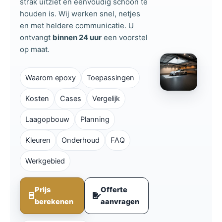
strak uitziet en eenvoudig schoon te
houden is. Wij werken snel, netjes
en met heldere communicatie. U
ontvangt
binnen 24 uur
een voorstel
op maat.
Waarom epoxy
Toepassingen
Kosten
Cases
Vergelijk
Laagopbouw
Planning
Kleuren
Onderhoud
FAQ
Werkgebied
Prijs
Offerte
berekenen
aanvragen