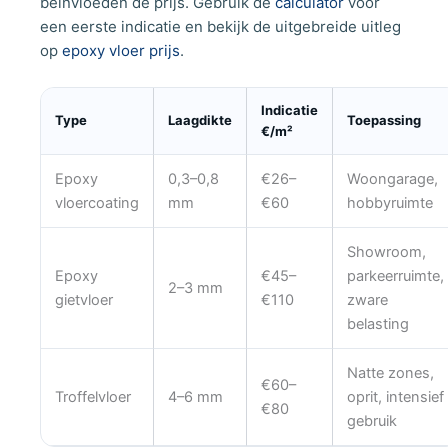
beïnvloeden de prijs. Gebruik de
calculator
voor
een eerste indicatie en bekijk de uitgebreide uitleg
op
epoxy vloer prijs
.
Indicatie
Type
Laagdikte
Toepassing
€/m²
Epoxy
0,3–0,8
€26–
Woongarage,
vloercoating
mm
€60
hobbyruimte
Showroom,
Epoxy
€45–
parkeerruimte,
2–3 mm
gietvloer
€110
zware
belasting
Natte zones,
€60–
Troffelvloer
4–6 mm
oprit, intensief
€80
gebruik