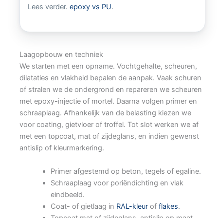
Lees verder.
epoxy vs PU
.
Laagopbouw en techniek
We starten met een opname. Vochtgehalte, scheuren,
dilataties en vlakheid bepalen de aanpak. Vaak schuren
of stralen we de ondergrond en repareren we scheuren
met epoxy-injectie of mortel. Daarna volgen primer en
schraaplaag. Afhankelijk van de belasting kiezen we
voor coating, gietvloer of troffel. Tot slot werken we af
met een topcoat, mat of zijdeglans, en indien gewenst
antislip of kleurmarkering.
Primer afgestemd op beton, tegels of egaline.
Schraaplaag voor poriëndichting en vlak
eindbeeld.
Coat- of gietlaag in
RAL-kleur
of
flakes
.
Topcoat mat of zijdeglans, antislip op maat,