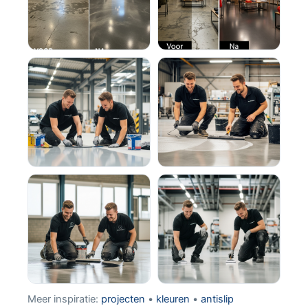
Meer inspiratie:
projecten
•
kleuren
•
antislip