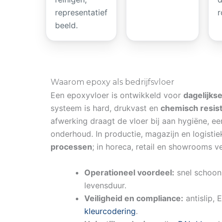
representatief
r
beeld.
Waarom epoxy als bedrijfsvloer
Een epoxyvloer is ontwikkeld voor
dagelijkse
systeem is hard, drukvast en
chemisch resis
afwerking draagt de vloer bij aan hygiëne, ee
onderhoud. In productie, magazijn en logistie
processen
; in horeca, retail en showrooms ve
Operationeel voordeel:
snel schoon,
levensduur.
Veiligheid en compliance:
antislip, 
kleurcodering
.