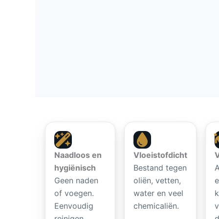
Naadloos en
Vloeistofdicht
V
hygiënisch
Bestand tegen
A
Geen naden
oliën, vetten,
e
of voegen.
water en veel
k
Eenvoudig
chemicaliën.
v
reinigen,
d