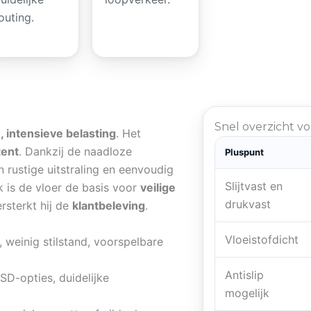
outing.
Snel overzicht v
, intensieve belasting
. Het
tent
. Dankzij de naadloze
Pluspunt
n rustige uitstraling en eenvoudig
Slijtvast en
k is de vloer de basis voor
veilige
drukvast
rsterkt hij de
klantbeleving
.
Vloeistofdicht
 weinig stilstand, voorspelbare
Antislip
ESD-opties, duidelijke
mogelijk