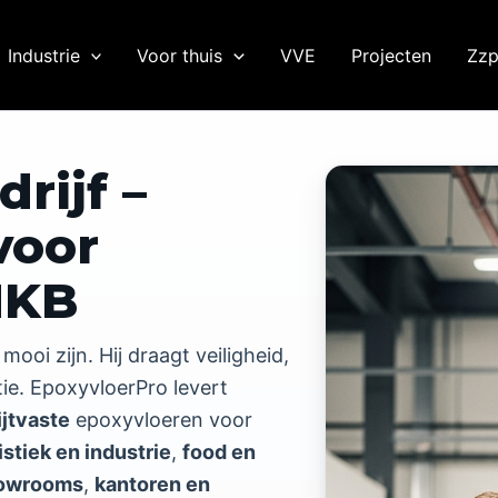
Industrie
Voor thuis
VVE
Projecten
Zzp
rijf –
voor
MKB
oi zijn. Hij draagt veiligheid,
tie. EpoxyvloerPro levert
ijtvaste
epoxyvloeren voor
istiek en industrie
,
food en
showrooms
,
kantoren en