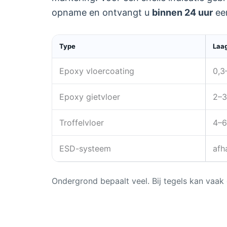
opname en ontvangt u
binnen 24 uur
een
Type
Laa
Epoxy vloercoating
0,3
Epoxy gietvloer
2–
Troffelvloer
4–
ESD-systeem
afh
Ondergrond bepaalt veel. Bij tegels kan vaak