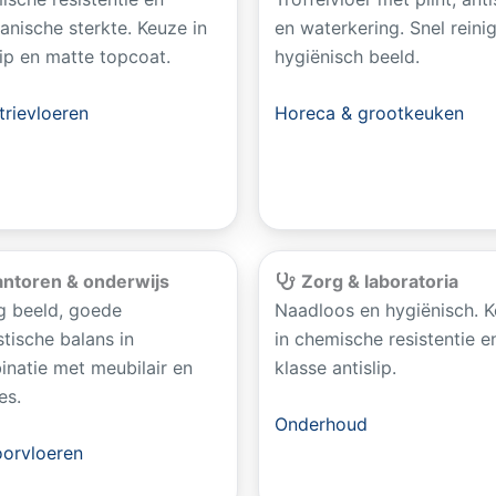
nische sterkte. Keuze in
en waterkering. Snel reini
lip en matte topcoat.
hygiënisch beeld.
trievloeren
Horeca & grootkeuken
ntoren & onderwijs
Zorg & laboratoria
g beeld, goede
Naadloos en hygiënisch. 
tische balans in
in chemische resistentie e
natie met meubilair en
klasse antislip.
es.
Onderhoud
orvloeren