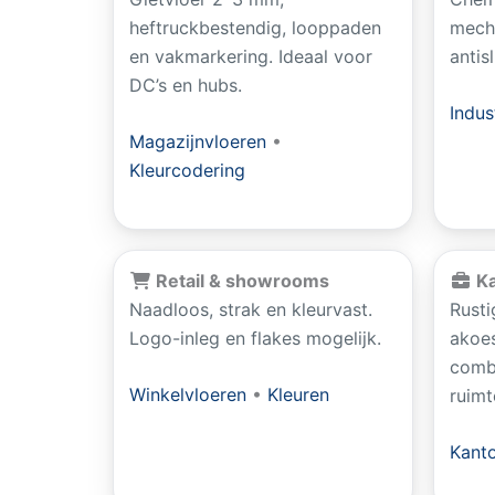
heftruckbestendig, looppaden
mecha
en vakmarkering. Ideaal voor
antis
DC’s en hubs.
Indus
Magazijnvloeren
•
Kleurcodering
Retail & showrooms
Ka
Naadloos, strak en kleurvast.
Rusti
Logo-inleg en flakes mogelijk.
akoes
combi
Winkelvloeren
•
Kleuren
ruimt
Kanto