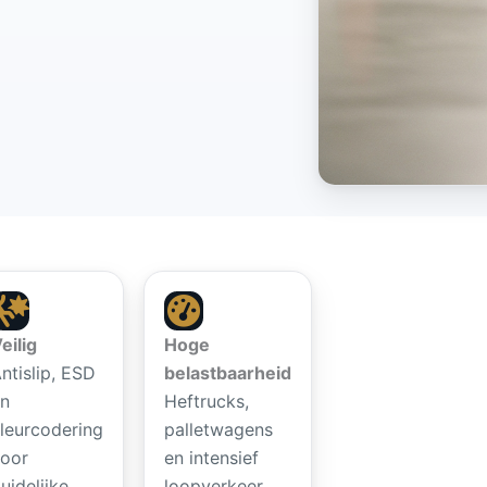
eilig
Hoge
ntislip, ESD
belastbaarheid
n
Heftrucks,
leurcodering
palletwagens
oor
en intensief
uidelijke
loopverkeer.