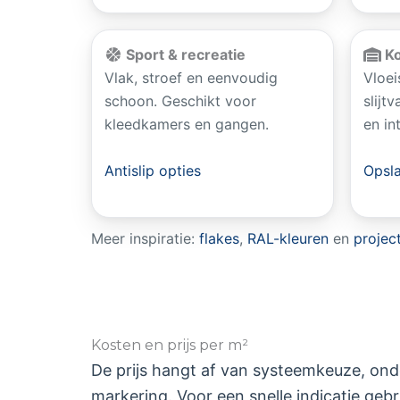
Sport & recreatie
Ko
Vlak, stroef en eenvoudig
Vloei
schoon. Geschikt voor
slijt
kleedkamers en gangen.
en in
Antislip opties
Opsl
Meer inspiratie:
flakes
,
RAL-kleuren
en
projec
Kosten en prijs per m²
De prijs hangt af van systeemkeuze, onde
markering. Voor een snelle indicatie geb