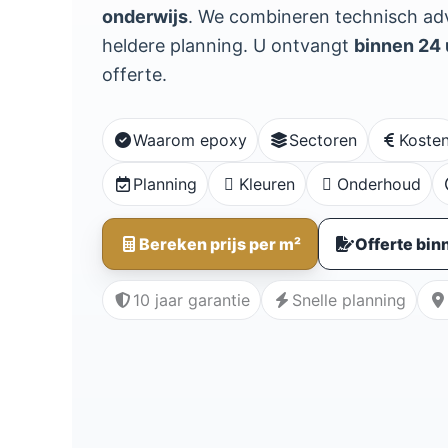
onderwijs
. We combineren technisch adv
heldere planning. U ontvangt
binnen 24 
offerte.
Waarom epoxy
Sectoren
Koste
Planning
Kleuren
Onderhoud
Bereken prijs per m²
Offerte bin
10 jaar garantie
Snelle planning