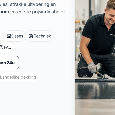
ies, strakke uitvoering en
uur
een eerste prijsindicatie of
n
Cases
Techniek
FAQ
nen 24u
Landelijke dekking