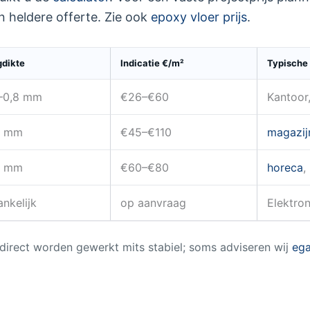
 heldere offerte. Zie ook
epoxy vloer prijs
.
gdikte
Indicatie €/m²
Typische
–0,8 mm
€26–€60
Kantoor
3 mm
€45–€110
magazij
6 mm
€60–€80
horeca
,
ankelijk
op aanvraag
Elektron
 direct worden gewerkt mits stabiel; soms adviseren wij
ega