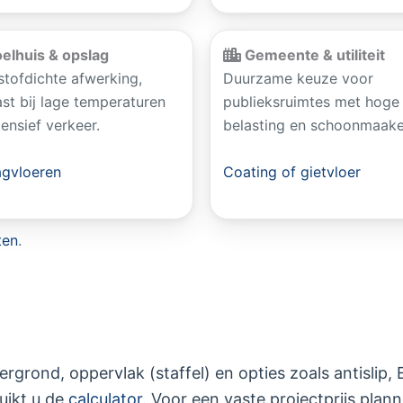
elhuis & opslag
Gemeente & utiliteit
stofdichte afwerking,
Duurzame keuze voor
vast bij lage temperaturen
publieksruimtes met hoge
tensief verkeer.
belasting en schoonmaake
agvloeren
Coating of gietvloer
ten
.
rgrond, oppervlak (staffel) en opties zoals antislip,
ruikt u de
calculator
. Voor een vaste projectprijs plan