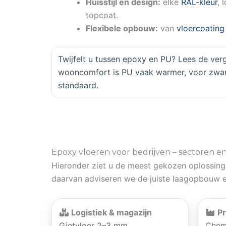
Huisstijl en design:
elke
RAL-kleur
, 
topcoat.
Flexibele opbouw:
van
vloercoating
Twijfelt u tussen epoxy en PU? Lees de verg
wooncomfort is PU vaak warmer, voor zware
standaard.
Epoxy vloeren voor bedrijven – sectoren e
Hieronder ziet u de meest gekozen oplossinge
daarvan adviseren we de juiste laagopbouw e
Logistiek & magazijn
Pr
Gietvloer 2–3 mm,
Chemi