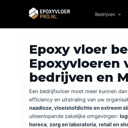
Ga
naar
Bedrijven
de
inhoud
Ga naar hoofdinhoud
Epoxy vloer bed
Epoxyvloeren 
bedrijven en 
Een bedrijfsvloer moet meer kunnen dan mo
efficiency en uitstraling van uw organisa
naadloze, vloeistofdichte en extreem sl
uiteenlopende zakelijke omgevingen:
log
horeca
,
zorg en laboratoria
,
retail en 