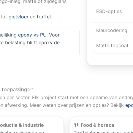
logo-inleg, matte of zijdeglans
ESD-opties
tot
gietvloer
en
troffel
.
Kleurcodering
elijking
epoxy vs PU
. Voor
 belasting blijft epoxy de
Matte topcoat
n toepassingen
n per sector. Elk project start met een opname van onderg
n afwerking. Meer weten over prijzen en opties? Bekijk
epo
oductie & industrie
Food & horeca
sche resistentie en
Troffelvloer met plint, anti