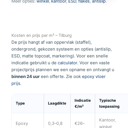
Meer opties:
winkel
,
kantoor
,
ESD
,
flakes
,
antislip
.
Kosten en prijs per m² – Tilburg
De prijs hangt af van oppervlak (staffel),
ondergrond, gekozen systeem en opties (antislip,
ESD, matte topcoat, markering). Voor een snelle
indicatie gebruikt u de
calculator
. Voor een vaste
projectprijs plannen we een opname en ontvangt u
binnen 24 uur
een offerte. Zie ook
epoxy vloer
prijs
.
Indicatie
Typische
Type
Laagdikte
€/m²
toepassing
Kantoor,
Epoxy
0,3–0,8
€26–
winkel,