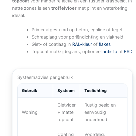
topcoat
voor minder reflectie en een rustiger krasbeeld. In
natte zones is een
troffelvloer
met plint en waterkering
ideaal.
Primer afgestemd op beton, egaline of tegel
Schraaplaag voor poriëndichting en vlakheid
Giet- of coatlaag in
RAL-kleur
of
flakes
Topcoat mat/zijdeglans, optioneel
antislip
of
ESD
Systeemadvies per gebruik
Gebruik
Systeem
Toelichting
Gietvloer
Rustig beeld en
Woning
+ matte
eenvoudig
topcoat
onderhoud
Coating
Voordelig,