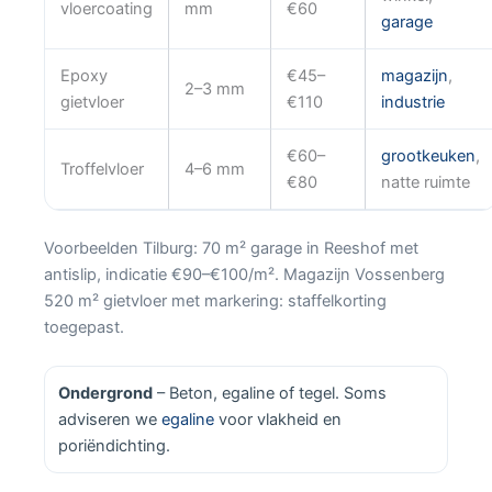
vloercoating
mm
€60
garage
Epoxy
€45–
magazijn
,
2–3 mm
gietvloer
€110
industrie
€60–
grootkeuken
,
Troffelvloer
4–6 mm
€80
natte ruimte
Voorbeelden Tilburg: 70 m² garage in Reeshof met
antislip, indicatie €90–€100/m². Magazijn Vossenberg
520 m² gietvloer met markering: staffelkorting
toegepast.
Ondergrond
– Beton, egaline of tegel. Soms
adviseren we
egaline
voor vlakheid en
poriëndichting.