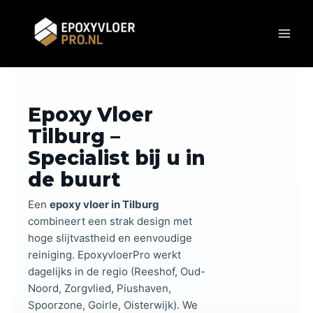
Ga
naar
de
inhoud
Ga naar hoofdinhoud
Epoxy Vloer
Tilburg –
Specialist bij u in
de buurt
Een
epoxy vloer in Tilburg
combineert een strak design met
hoge slijtvastheid en eenvoudige
reiniging. EpoxyvloerPro werkt
dagelijks in de regio (Reeshof, Oud-
Noord, Zorgvlied, Piushaven,
Spoorzone, Goirle, Oisterwijk). We