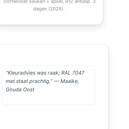
Troffelvloer keuken + spoel, R12 antislip. 3
dagen (2025).
“Kleuradvies was raak; RAL 7047
mat staat prachtig.” — Maaike,
Gouda Oost