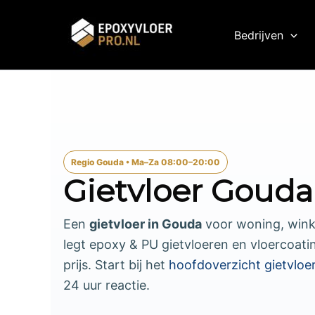
Ga
naar
Bedrijven
de
inhoud
Regio Gouda • Ma–Za 08:00–20:00
Gietvloer Gouda
Een
gietvloer in Gouda
voor woning, winke
legt epoxy & PU gietvloeren en vloercoati
prijs. Start bij het
hoofdoverzicht gietvloe
24 uur reactie.