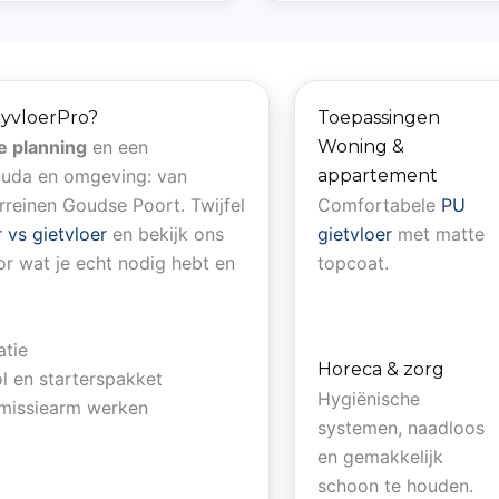
yvloerPro?
Toepassingen
ke planning
en een
Woning &
ouda en omgeving: van
appartement
rreinen Goudse Poort. Twijfel
Comfortabele
PU
 vs gietvloer
en bekijk ons
gietvloer
met matte
oor wat je echt nodig hebt en
topcoat.
atie
Horeca & zorg
 en starterspakket
Hygiënische
emissiearm werken
systemen, naadloos
en gemakkelijk
schoon te houden.