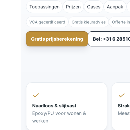
Toepassingen
Prijzen
Cases
Aanpak
VCA gecertificeerd
Gratis kleuradvies
Offerte i
Gratis prijsberekening
Bel: +31 6 285
✓
✓
Naadloos & slijtvast
Strak
Epoxy/PU voor wonen &
Meest
werken