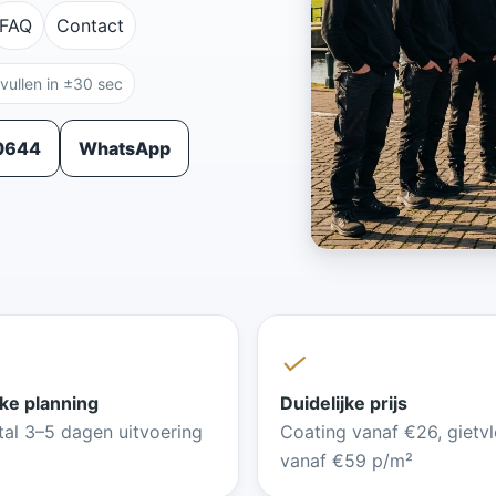
FAQ
Contact
nvullen in ±30 sec
10644
WhatsApp
✓
ke planning
Duidelijke prijs
al 3–5 dagen uitvoering
Coating vanaf €26, gietvl
vanaf €59 p/m²