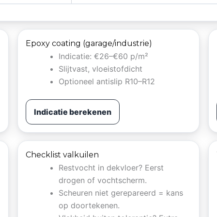
Epoxy coating (garage/industrie)
Indicatie: €26–€60 p/m²
Slijtvast, vloeistofdicht
Optioneel antislip R10–R12
Indicatie berekenen
Checklist valkuilen
Restvocht in dekvloer? Eerst
drogen of vochtscherm.
Scheuren niet gerepareerd = kans
op doortekenen.