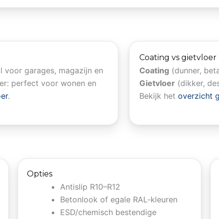
Coating vs gietvloer
al voor garages, magazijn en
Coating
(dunner, beta
ler: perfect voor wonen en
Gietvloer
(dikker, de
oer
.
Bekijk het
overzicht g
Opties
Antislip R10–R12
Betonlook of egale RAL-kleuren
ESD/chemisch bestendige