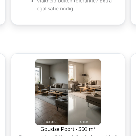
Vlakheid buiten tolerantie? Extra
egalisatie nodig.
Goudse Poort • 360 m²