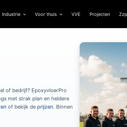
Industrie
Voor thuis
VVE
Projecten
Zzp
l of bedrijf? EpoxyvloerPro
ngs met strak plan en heldere
ren
of bekijk de
prijzen
. Binnen