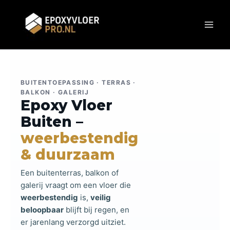
Ga
naar
de
inhoud
BUITENTOEPASSING · TERRAS ·
BALKON · GALERIJ
Epoxy Vloer
Buiten –
weerbestendig
& duurzaam
Een buitenterras, balkon of
galerij vraagt om een vloer die
weerbestendig
is,
veilig
beloopbaar
blijft bij regen, en
er jarenlang verzorgd uitziet.