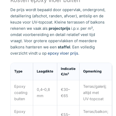
De prijs wordt bepaald door oppervlak, ondergrond,
detaillering (afschot, randen, afvoer), antislip en de
keuze voor UV‑topcoat. Kleine terrassen of balkons
rekenen we vaak als
projectprijs
i.p.v. per m²,
omdat voorbereiding en detail relatief veel tijd
vraagt. Voor grotere oppervlakken of meerdere
balkons hanteren we een
staffel
. Een volledig
overzicht vindt u op
epoxy vloer prijs
.
Indicatie
Type
Laagdikte
Opmerking
€/m²
Epoxy
Terras/galerij;
0,4–0,8
€30–
coating
altijd met
mm
€65
buiten
UV‑topcoat
Epoxy
Terras/balkon;
€55–