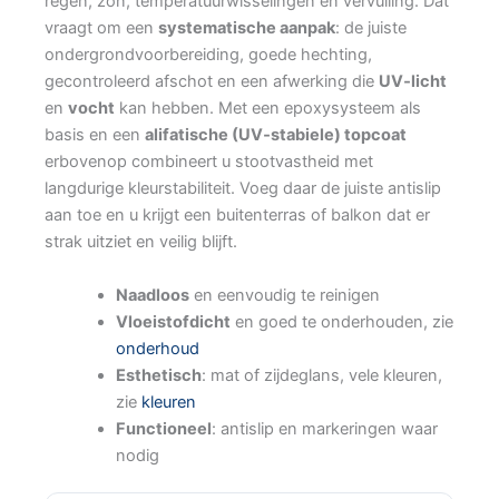
regen, zon, temperatuurwisselingen en vervuiling. Dat
vraagt om een
systematische aanpak
: de juiste
ondergrondvoorbereiding, goede hechting,
gecontroleerd afschot en een afwerking die
UV‑licht
en
vocht
kan hebben. Met een epoxysysteem als
basis en een
alifatische (UV‑stabiele) topcoat
erbovenop combineert u stootvastheid met
langdurige kleurstabiliteit. Voeg daar de juiste antislip
aan toe en u krijgt een buitenterras of balkon dat er
strak uitziet en veilig blijft.
Naadloos
en eenvoudig te reinigen
Vloeistofdicht
en goed te onderhouden, zie
onderhoud
Esthetisch
: mat of zijdeglans, vele kleuren,
zie
kleuren
Functioneel
: antislip en markeringen waar
nodig