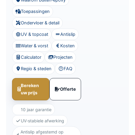
Waarom buiten‑epoxy
Toepassingen
Ondervloer & detail
UV & topcoat
Antislip
Water & vorst
Kosten
Calculator
Projecten
Regio & steden
FAQ
Bereken
Offerte
uw prijs
10 jaar garantie
UV‑stabiele afwerking
Antislip afgestemd op