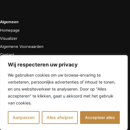
Algemeen
Homepage
Visualizer
Algemene Voorwaarden
Contact
Privacyverklaring
Wij respecteren uw privacy
Partners
We gebruiken cookies om uw browse-ervaring te
Epoxy vloer
verbeteren, persoonlijke advertenties of inhoud te tonen,
Epoxy vloer laten leggen
en ons websiteverkeer te analyseren. Door op "Alles
Epoxy vloer prijs
accepteren" te klikken, gaat u akkoord met het gebruik
Hoe kunnen we u helpen?
van cookies.
Epoxy vloer vs gietvloer
Epoxy vloer kleuren
Aanpassen
Alles afwijzen
Accepteer alles
Prijs berekenen
Offerte
Gietvloer kleuren
Epoxy vloer antislip