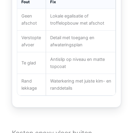
Fout
Fix
Geen
Lokale egalisatie of
afschot
troffelopbouw met afschot
Verstopte
Detail met toegang en
afvoer
afwateringsplan
Antislip op niveau en matte
Te glad
topcoat
Rand
Waterkering met juiste kim- en
lekkage
randdetails
Kosten epoxy vloer buiten