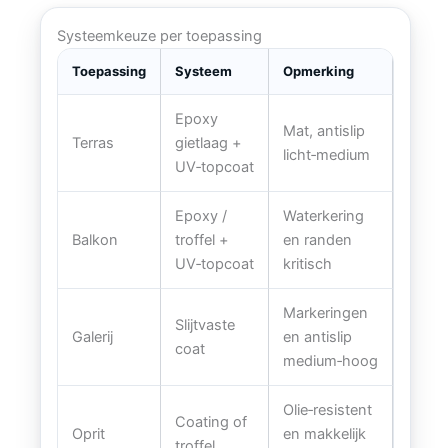
Systeemkeuze per toepassing
Toepassing
Systeem
Opmerking
Epoxy
Mat, antislip
Terras
gietlaag +
licht‑medium
UV‑topcoat
Epoxy /
Waterkering
Balkon
troffel +
en randen
UV‑topcoat
kritisch
Markeringen
Slijtvaste
Galerij
en antislip
coat
medium‑hoog
Olie‑resistent
Coating of
Oprit
en makkelijk
troffel