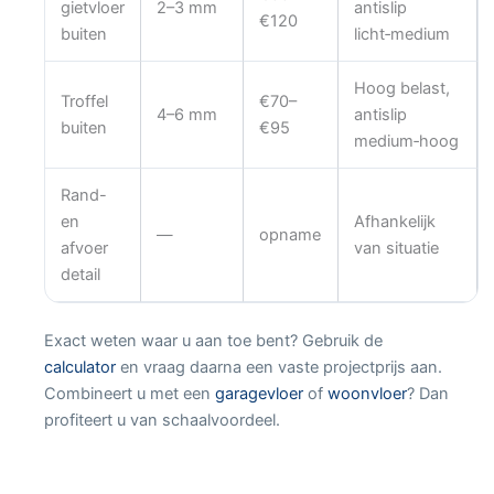
gietvloer
2–3 mm
antislip
€120
buiten
licht‑medium
Hoog belast,
Troffel
€70–
4–6 mm
antislip
buiten
€95
medium‑hoog
Rand-
en
Afhankelijk
—
opname
afvoer
van situatie
detail
Exact weten waar u aan toe bent? Gebruik de
calculator
en vraag daarna een vaste projectprijs aan.
Combineert u met een
garagevloer
of
woonvloer
? Dan
profiteert u van schaalvoordeel.