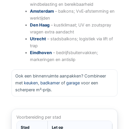
windbelasting en bereikbaarheid
Amsterdam
– balkons; VvE‑afstemming en
werktijden
Den Haag
– kustklimaat; UV en zoutspray
vragen extra aandacht
Utrecht
– stadsbalkons; logistiek via lift of
trap
Eindhoven
– bedrijfsbuitenvakken;
markeringen en antislip
Ook een binnenruimte aanpakken? Combineer
met
keuken
,
badkamer
of
garage
voor een
scherpere m²‑prijs.
Voorbereiding per stad
Stad
Let op