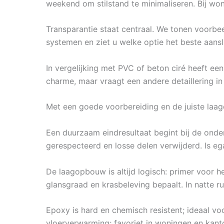
weekend om stilstand te minimaliseren. Bij 
Transparantie staat centraal. We tonen voorbee
systemen en ziet u welke optie het beste aans
In vergelijking met PVC of beton ciré heeft ee
charme, maar vraagt een andere detaillering in 
Met een goede voorbereiding en de juiste laag
Een duurzaam eindresultaat begint bij de onde
gerespecteerd en losse delen verwijderd. Is e
De laagopbouw is altijd logisch: primer voor he
glansgraad en krasbeleving bepaalt. In natte ru
Epoxy is hard en chemisch resistent; ideaal vo
vloerverwarming; favoriet in woningen en kant