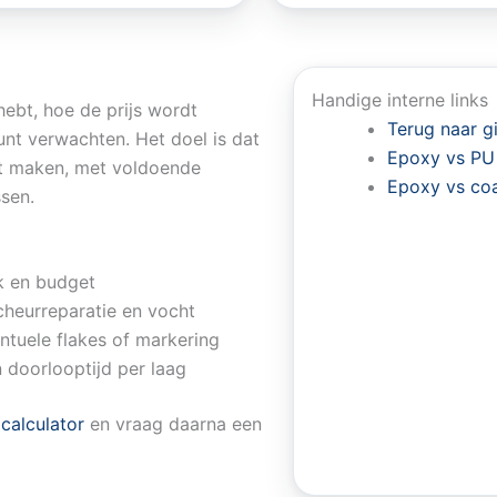
Handige interne links
ebt, hoe de prijs wordt
Terug naar g
unt verwachten. Het doel is dat
Epoxy vs PU
nt maken, met voldoende
Epoxy vs co
sen.
k en budget
cheurreparatie en vocht
entuele flakes of markering
n doorlooptijd per laag
e
calculator
en vraag daarna een