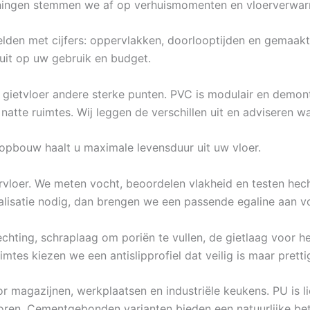
woningen stemmen we af op verhuismomenten en vloerverwar
lden met cijfers: oppervlakken, doorlooptijden en gemaakte 
luit op uw gebruik en budget.
n gietvloer andere sterke punten. PVC is modulair en demon
natte ruimtes. Wij leggen de verschillen uit en adviseren wa
opbouw haalt u maximale levensduur uit uw vloer.
rvloer. We meten vocht, beoordelen vlakheid en testen hech
galisatie nodig, dan brengen we een passende egaline aan v
chting, schraplaag om poriën te vullen, de gietlaag voor het
imtes kiezen we een antislipprofiel dat veilig is maar pret
or magazijnen, werkplaatsen en industriële keukens. PU is l
oren. Cementgebonden varianten bieden een natuurlijke bet