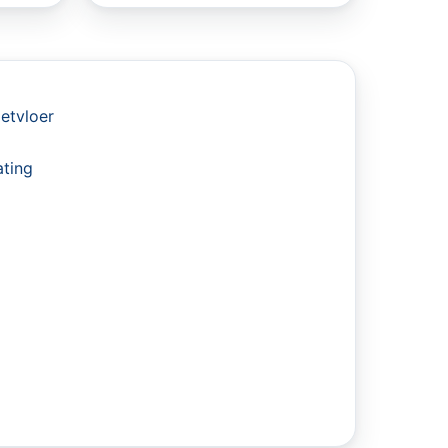
ietvloer
ating