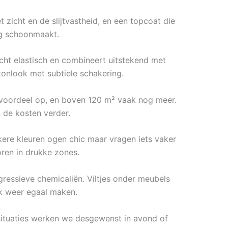
 zicht en de slijtvastheid, en een topcoat die
tig schoonmaakt.
icht elastisch en combineert uitstekend met
onlook met subtiele schakering.
lvoordeel op, en boven 120 m² vaak nog meer.
n de kosten verder.
nkere kleuren ogen chic maar vragen iets vaker
ren in drukke zones.
ressieve chemicaliën. Viltjes onder meubels
jk weer egaal maken.
fssituaties werken we desgewenst in avond of