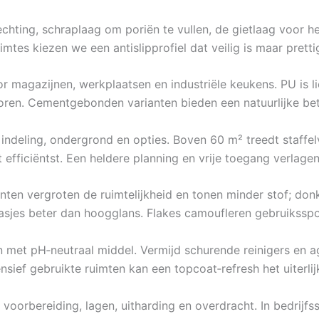
chting, schraplaag om poriën te vullen, de gietlaag voor het
imtes kiezen we een antislipprofiel dat veilig is maar pret
or magazijnen, werkplaatsen en industriële keukens. PU is l
oren. Cementgebonden varianten bieden een natuurlijke bet
indeling, ondergrond en opties. Boven 60 m² treedt staffe
 efficiëntst. Een heldere planning en vrije toegang verlage
tinten vergroten de ruimtelijkheid en tonen minder stof; do
sjes beter dan hoogglans. Flakes camoufleren gebruiksspo
 met pH‑neutraal middel. Vermijd schurende reinigers en ag
sief gebruikte ruimten kan een topcoat‑refresh het uiterli
: voorbereiding, lagen, uitharding en overdracht. In bedrij