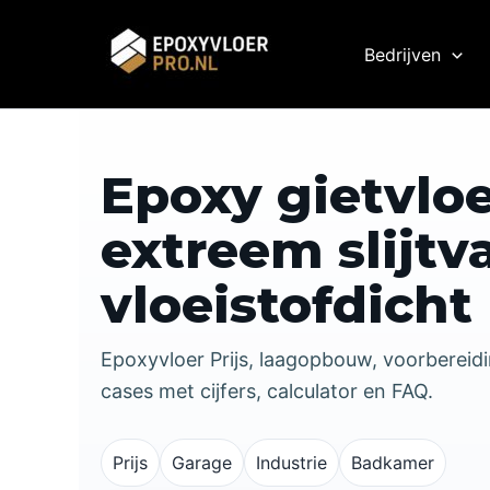
Ga
naar
Bedrijven
de
inhoud
Epoxy gietvloe
extreem slijtv
vloeistofdicht
Epoxyvloer Prijs, laagopbouw, voorbereid
cases met cijfers, calculator en FAQ.
Prijs
Garage
Industrie
Badkamer