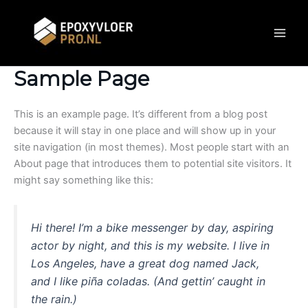
Ga
naar
de
inhoud
Sample Page
This is an example page. It’s different from a blog post
because it will stay in one place and will show up in your
site navigation (in most themes). Most people start with an
About page that introduces them to potential site visitors. It
might say something like this:
Hi there! I’m a bike messenger by day, aspiring
actor by night, and this is my website. I live in
Los Angeles, have a great dog named Jack,
and I like piña coladas. (And gettin’ caught in
the rain.)